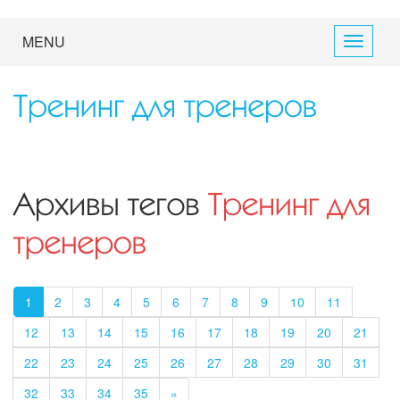
MENU
Toggle
navigati
1
2
3
4
5
6
7
8
9
10
11
12
13
14
15
16
17
18
19
20
21
22
23
24
25
26
27
28
29
30
31
32
33
34
35
»